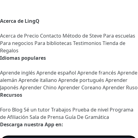
Acerca de LingQ
Acerca de
Precio
Contacto
Método de Steve
Para escuelas
Para negocios
Para bibliotecas
Testimonios
Tienda de
Regalos
Idiomas populares
Aprende inglés
Aprende español
Aprende francés
Aprende
alemán
Aprende italiano
Aprende portugués
Aprender
Japonés
Aprender Chino
Aprender Coreano
Aprender Ruso
Recursos
Foro
Blog
Sé un tutor
Trabajos
Prueba de nivel
Programa
de Afiliación
Sala de Prensa
Guía De Gramática
Descarga nuestra App en: