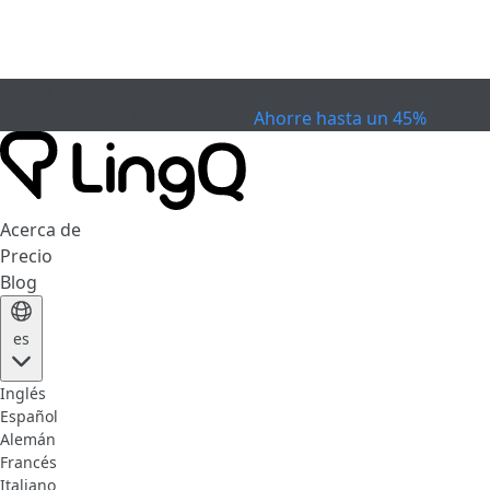
EXPIRÓ
Celebra la Copa
Extended Sale
Ahorre hasta un 45%
Acerca de
Precio
Blog
es
Inglés
Español
Alemán
Francés
Italiano