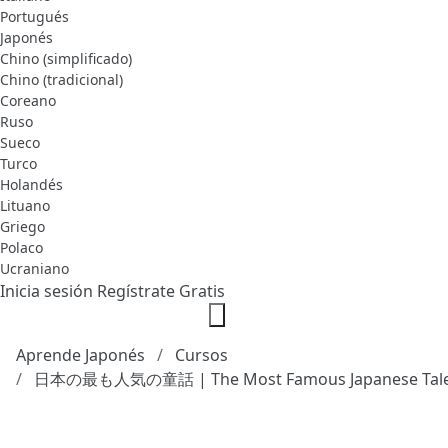
Portugués
Japonés
Chino (simplificado)
Chino (tradicional)
Coreano
Ruso
Sueco
Turco
Holandés
Lituano
Griego
Polaco
Ucraniano
Inicia sesión
Regístrate Gratis
Aprende Japonés
Cursos
日本の最も人気の童話 | The Most Famous Japanese Tal