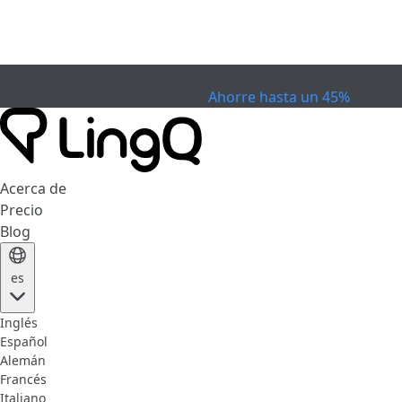
EXPIRÓ
Celebra la Copa
Extended Sale
Ahorre hasta un 45%
Acerca de
Precio
Blog
es
Inglés
Español
Alemán
Francés
Italiano