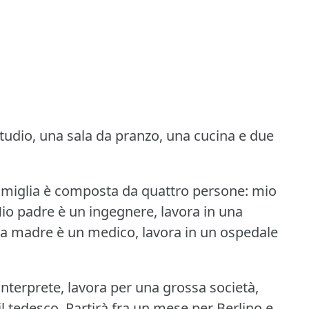
udio, una sala da pranzo, una cucina e due
amiglia è composta da quattro persone: mio
io padre è un ingegnere, lavora in una
a madre è un medico, lavora in un ospedale
interprete, lavora per una grossa società,
l tedesco.
Partirà fra un mese per Berlino e