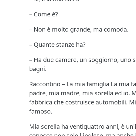
– Come è?
– Non è molto grande, ma comoda.
– Quante stanze ha?
– Ha due camere, un soggiorno, uno st
bagni.
Raccontino – La mia famiglia
La mia f
padre, mia madre, mia sorella ed io.
M
fabbrica che costruisce automobili.
Mi
famoso.
Mia sorella ha ventiquattro anni, è un'
conosce non solo l'inglese, ma anche i