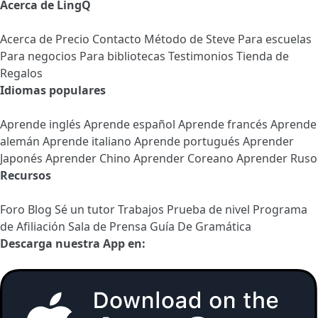
Acerca de LingQ
Acerca de
Precio
Contacto
Método de Steve
Para escuelas
Para negocios
Para bibliotecas
Testimonios
Tienda de
Regalos
Idiomas populares
Aprende inglés
Aprende español
Aprende francés
Aprende
alemán
Aprende italiano
Aprende portugués
Aprender
Japonés
Aprender Chino
Aprender Coreano
Aprender Ruso
Recursos
Foro
Blog
Sé un tutor
Trabajos
Prueba de nivel
Programa
de Afiliación
Sala de Prensa
Guía De Gramática
Descarga nuestra App en: