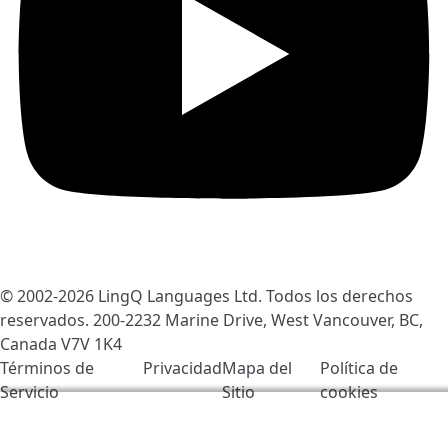
© 2002-2026
LingQ Languages Ltd.
Todos los derechos
reservados. 200-2232 Marine Drive, West Vancouver, BC,
Canada
V7V 1K4
Términos de
Privacidad
Mapa del
Política de
Servicio
Sitio
cookies
Usamos cookies para ayudar a mejorar LingQ. Al visitar
este sitio, aceptas nuestras
politicas de cookie
.