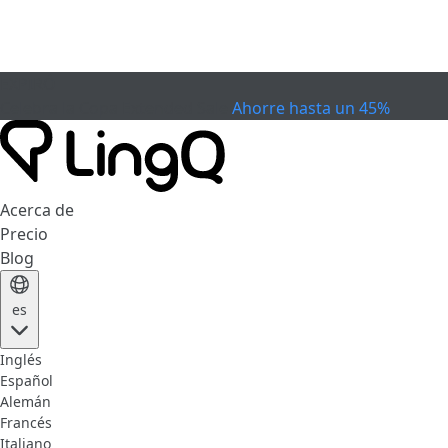
EXPIRÓ
Celebra la Copa
Extended Sale
Ahorre hasta un 45%
Acerca de
Precio
Blog
es
Inglés
Español
Alemán
Francés
Italiano