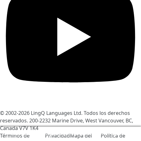
© 2002-2026
LingQ Languages Ltd.
Todos los derechos
reservados. 200-2232 Marine Drive, West Vancouver, BC,
Canada
V7V 1K4
Usamos cookies para ayudar a mejorar LingQ. Al
Términos de
Privacidad
Mapa del
Política de
visitar este sitio, aceptas nuestras
politicas de cookie
.