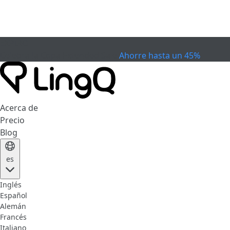
EXPIRÓ
Celebra la Copa
Extended Sale
Ahorre hasta un 45%
Acerca de
Precio
Blog
es
Inglés
Español
Alemán
Francés
Italiano