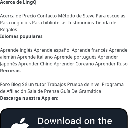
Acerca de LingQ
Acerca de
Precio
Contacto
Método de Steve
Para escuelas
Para negocios
Para bibliotecas
Testimonios
Tienda de
Regalos
Idiomas populares
Aprende inglés
Aprende español
Aprende francés
Aprende
alemán
Aprende italiano
Aprende portugués
Aprender
Japonés
Aprender Chino
Aprender Coreano
Aprender Ruso
Recursos
Foro
Blog
Sé un tutor
Trabajos
Prueba de nivel
Programa
de Afiliación
Sala de Prensa
Guía De Gramática
Descarga nuestra App en: