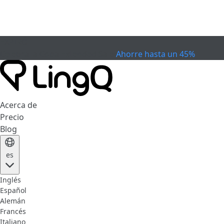
EXPIRÓ
Celebra la Copa
Extended Sale
Ahorre hasta un 45%
Acerca de
Precio
Blog
es
Inglés
Español
Alemán
Francés
Italiano