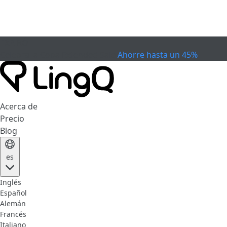
EXPIRÓ
Celebra la Copa
Extended Sale
Ahorre hasta un 45%
Acerca de
Precio
Blog
es
Inglés
Español
Alemán
Francés
Italiano