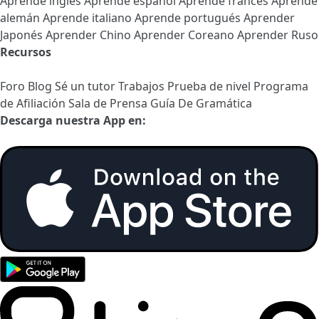
Aprende inglés
Aprende español
Aprende francés
Aprende
alemán
Aprende italiano
Aprende portugués
Aprender
Japonés
Aprender Chino
Aprender Coreano
Aprender Ruso
Recursos
Foro
Blog
Sé un tutor
Trabajos
Prueba de nivel
Programa
de Afiliación
Sala de Prensa
Guía De Gramática
Descarga nuestra App en: