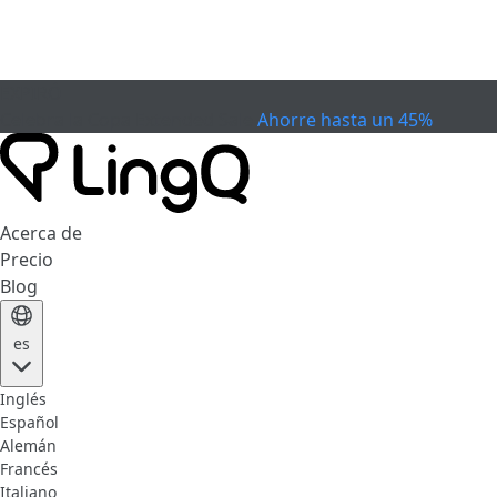
EXPIRÓ
Celebra la Copa
Extended Sale
Ahorre hasta un 45%
Acerca de
Precio
Blog
es
Inglés
Español
Alemán
Francés
Italiano