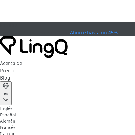
EXPIRÓ
Celebra la Copa
Extended Sale
Ahorre hasta un 45%
Acerca de
Precio
Blog
es
Inglés
Español
Alemán
Francés
Italiano