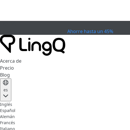
EXPIRÓ
Celebra la Copa
Extended Sale
Ahorre hasta un 45%
Acerca de
Precio
Blog
es
Inglés
Español
Alemán
Francés
Italiano