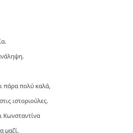
ία.
ανάληψη.
ι πάρα πολύ καλά,
στις ιστοριούλες.
αι Κωνσταντίνα
α μαζί.