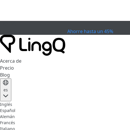
EXPIRÓ
Celebra la Copa
Extended Sale
Ahorre hasta un 45%
Acerca de
Precio
Blog
es
Inglés
Español
Alemán
Francés
Italiano