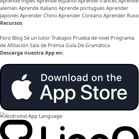
Aprende inglés
Aprende español
Aprende francés
Aprende
alemán
Aprende italiano
Aprende portugués
Aprender
Japonés
Aprender Chino
Aprender Coreano
Aprender Ruso
Recursos
Foro
Blog
Sé un tutor
Trabajos
Prueba de nivel
Programa
de Afiliación
Sala de Prensa
Guía De Gramática
Descarga nuestra App en: