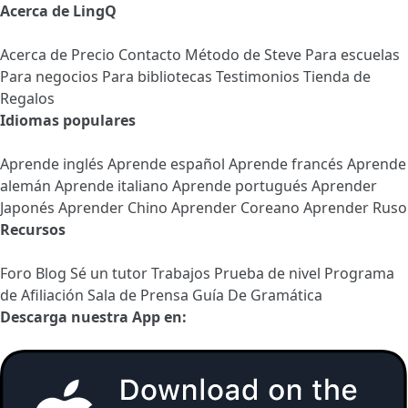
Acerca de LingQ
Acerca de
Precio
Contacto
Método de Steve
Para escuelas
Para negocios
Para bibliotecas
Testimonios
Tienda de
Regalos
Idiomas populares
Aprende inglés
Aprende español
Aprende francés
Aprende
alemán
Aprende italiano
Aprende portugués
Aprender
Japonés
Aprender Chino
Aprender Coreano
Aprender Ruso
Recursos
Foro
Blog
Sé un tutor
Trabajos
Prueba de nivel
Programa
de Afiliación
Sala de Prensa
Guía De Gramática
Descarga nuestra App en: