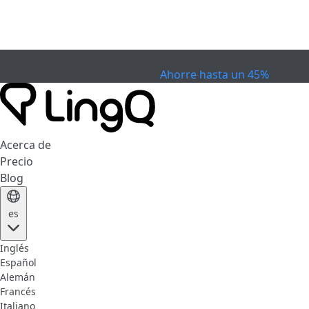
EXPIRÓ
Celebra la Copa
Extended Sale
Ahorre hasta un 45%
Acerca de
Precio
Blog
es
Inglés
Español
Alemán
Francés
Italiano