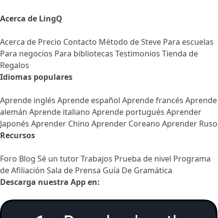
Acerca de LingQ
Acerca de
Precio
Contacto
Método de Steve
Para escuelas
Para negocios
Para bibliotecas
Testimonios
Tienda de
Regalos
Idiomas populares
Aprende inglés
Aprende español
Aprende francés
Aprende
alemán
Aprende italiano
Aprende portugués
Aprender
Japonés
Aprender Chino
Aprender Coreano
Aprender Ruso
Recursos
Foro
Blog
Sé un tutor
Trabajos
Prueba de nivel
Programa
de Afiliación
Sala de Prensa
Guía De Gramática
Descarga nuestra App en: