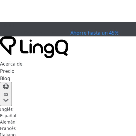
EXPIRÓ
Celebra la Copa
Extended Sale
Ahorre hasta un 45%
Acerca de
Precio
Blog
es
Inglés
Español
Alemán
Francés
Italiano