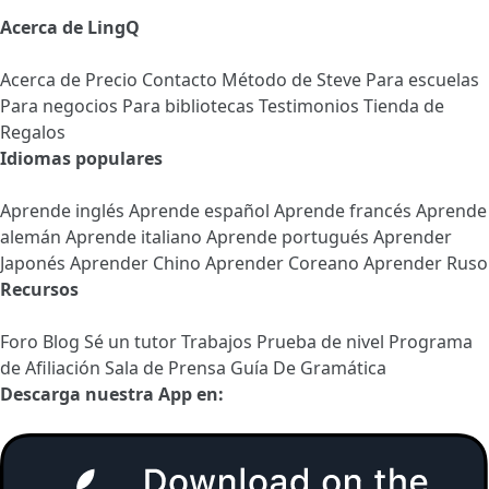
Acerca de LingQ
Acerca de
Precio
Contacto
Método de Steve
Para escuelas
Para negocios
Para bibliotecas
Testimonios
Tienda de
Regalos
Idiomas populares
Aprende inglés
Aprende español
Aprende francés
Aprende
alemán
Aprende italiano
Aprende portugués
Aprender
Japonés
Aprender Chino
Aprender Coreano
Aprender Ruso
Recursos
Foro
Blog
Sé un tutor
Trabajos
Prueba de nivel
Programa
de Afiliación
Sala de Prensa
Guía De Gramática
Descarga nuestra App en: