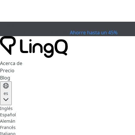
EXPIRÓ
Celebra la Copa
Extended Sale
Ahorre hasta un 45%
Acerca de
Precio
Blog
es
Inglés
Español
Alemán
Francés
Italiano