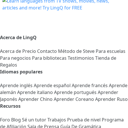
Acerca de LingQ
Acerca de
Precio
Contacto
Método de Steve
Para escuelas
Para negocios
Para bibliotecas
Testimonios
Tienda de
Regalos
Idiomas populares
Aprende inglés
Aprende español
Aprende francés
Aprende
alemán
Aprende italiano
Aprende portugués
Aprender
Japonés
Aprender Chino
Aprender Coreano
Aprender Ruso
Recursos
Foro
Blog
Sé un tutor
Trabajos
Prueba de nivel
Programa
de Afiliación
Sala de Prensa
Guía De Gramática