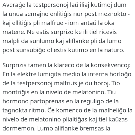
Averaĝe la testpersonoj laŭ iliaj kutimoj dum
la unua semajno enlitiĝis nur post meznokto -
kaj ellitiĝis pli malfrue - iom antaŭ la oka
matene.
Ne estis surprizo ke ili tiel ricevis
malpli da sunlumo kaj aliflanke pli da lumo
post sunsubiĝo ol estis kutimo en la naturo.
Surprizis tamen la klareco de la konsekvencoj:
En la elektre lumigita medio la interna horloĝo
de la testpersonoj malfruis je du horoj.
Tio
montriĝis en la nivelo de melatonino.
Tiu
hormono partoprenas en la reguligo de la
tagnokta ritmo.
Ĉe komenco de la malheliĝo la
nivelo de melatonino plialtiĝas kaj tiel kaŭzas
dormemon.
Lumo aliflanke bremsas la