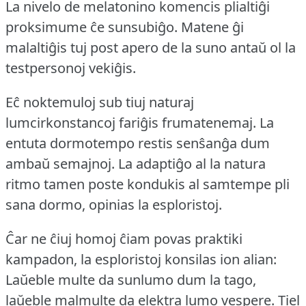
La nivelo de melatonino komencis plialtiĝi
proksimume ĉe sunsubiĝo.
Matene ĝi
malaltiĝis tuj post apero de la suno antaŭ ol la
testpersonoj vekiĝis.
Eĉ noktemuloj sub tiuj naturaj
lumcirkonstancoj fariĝis frumatenemaj.
La
entuta dormotempo restis senŝanĝa dum
ambaŭ semajnoj.
La adaptiĝo al la natura
ritmo tamen poste kondukis al samtempe pli
sana dormo, opinias la esploristoj.
Ĉar ne ĉiuj homoj ĉiam povas praktiki
kampadon, la esploristoj konsilas ion alian:
Laŭeble multe da sunlumo dum la tago,
laŭeble malmulte da elektra lumo vespere.
Tiel