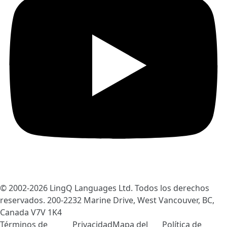
© 2002-2026
LingQ Languages Ltd.
Todos los derechos
reservados. 200-2232 Marine Drive, West Vancouver, BC,
Canada
V7V 1K4
Términos de
Privacidad
Mapa del
Política de