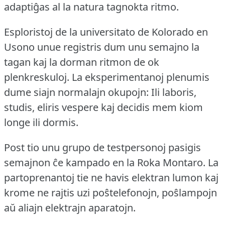
adaptiĝas al la natura tagnokta ritmo.
Esploristoj de la universitato de Kolorado en
Usono unue registris dum unu semajno la
tagan kaj la dorman ritmon de ok
plenkreskuloj.
La eksperimentanoj plenumis
dume siajn normalajn okupojn: Ili laboris,
studis, eliris vespere kaj decidis mem kiom
longe ili dormis.
Post tio unu grupo de testpersonoj pasigis
semajnon ĉe kampado en la Roka Montaro.
La
partoprenantoj tie ne havis elektran lumon kaj
krome ne rajtis uzi poŝtelefonojn, poŝlampojn
aŭ aliajn elektrajn aparatojn.