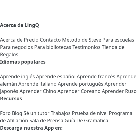
Acerca de LingQ
Acerca de
Precio
Contacto
Método de Steve
Para escuelas
Para negocios
Para bibliotecas
Testimonios
Tienda de
Regalos
Idiomas populares
Aprende inglés
Aprende español
Aprende francés
Aprende
alemán
Aprende italiano
Aprende portugués
Aprender
Japonés
Aprender Chino
Aprender Coreano
Aprender Ruso
Recursos
Foro
Blog
Sé un tutor
Trabajos
Prueba de nivel
Programa
de Afiliación
Sala de Prensa
Guía De Gramática
Descarga nuestra App en: