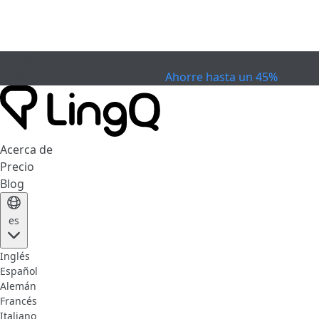
EXPIRÓ
Celebra la Copa
Extended Sale
Ahorre hasta un 45%
Acerca de
Precio
Blog
es
Inglés
Español
Alemán
Francés
Italiano