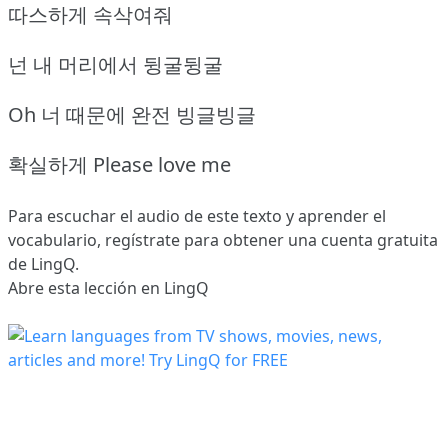
따스하게 속삭여줘
넌 내 머리에서 뒹굴뒹굴
Oh 너 때문에 완전 빙글빙글
확실하게 Please love me
Para escuchar el audio de este texto y aprender el
vocabulario,
regístrate
para obtener una cuenta gratuita
de LingQ.
Abre esta lección en LingQ