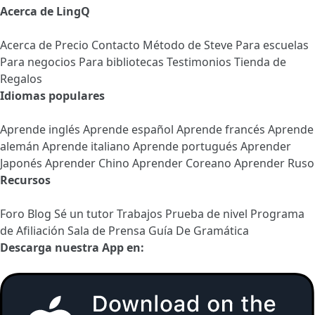
Acerca de LingQ
Acerca de
Precio
Contacto
Método de Steve
Para escuelas
Para negocios
Para bibliotecas
Testimonios
Tienda de
Regalos
Idiomas populares
Aprende inglés
Aprende español
Aprende francés
Aprende
alemán
Aprende italiano
Aprende portugués
Aprender
Japonés
Aprender Chino
Aprender Coreano
Aprender Ruso
Recursos
Foro
Blog
Sé un tutor
Trabajos
Prueba de nivel
Programa
de Afiliación
Sala de Prensa
Guía De Gramática
Descarga nuestra App en: