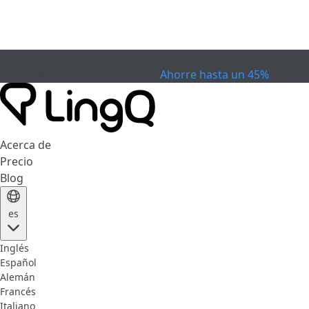
EXPIRÓ
Celebra la Copa
Extended Sale
Ahorre hasta un 45%
Acerca de
Precio
Blog
es
Inglés
Español
Alemán
Francés
Italiano