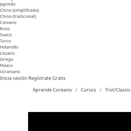
Japonés
Chino (simplificado)
Chino (tradicional)
Coreano
Ruso
Sueco
Turco
Holandés
Lituano
Griego
Polaco
Ucraniano
Inicia sesión
Regístrate Gratis
Aprende Coreano
Cursos
Trot/Classi