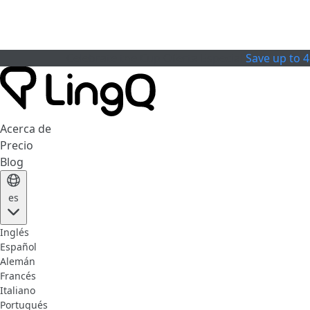
Celebrate the Cup
Oferta Especial
Save up to 
Acerca de
Precio
Blog
es
Inglés
Español
Alemán
Francés
Italiano
Portugués