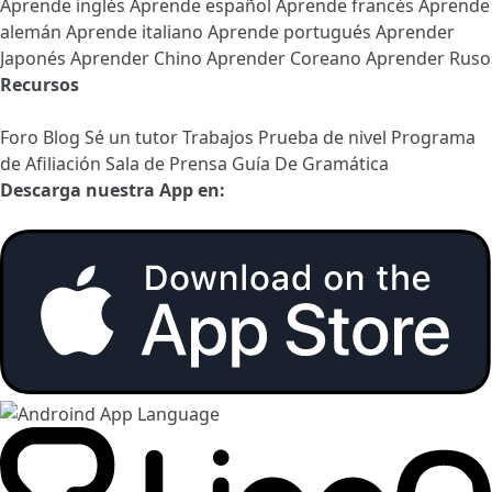
Aprende inglés
Aprende español
Aprende francés
Aprende
alemán
Aprende italiano
Aprende portugués
Aprender
Japonés
Aprender Chino
Aprender Coreano
Aprender Ruso
Recursos
Foro
Blog
Sé un tutor
Trabajos
Prueba de nivel
Programa
de Afiliación
Sala de Prensa
Guía De Gramática
Descarga nuestra App en: