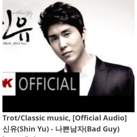
Trot/Classic music, [Official Audio]
신유(Shin Yu) - 나쁜남자(Bad Guy)