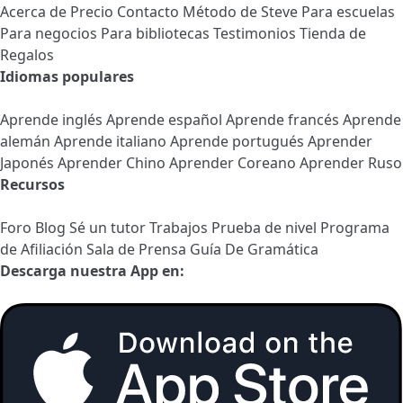
Acerca de
Precio
Contacto
Método de Steve
Para escuelas
Para negocios
Para bibliotecas
Testimonios
Tienda de
Regalos
Idiomas populares
Aprende inglés
Aprende español
Aprende francés
Aprende
alemán
Aprende italiano
Aprende portugués
Aprender
Japonés
Aprender Chino
Aprender Coreano
Aprender Ruso
Recursos
Foro
Blog
Sé un tutor
Trabajos
Prueba de nivel
Programa
de Afiliación
Sala de Prensa
Guía De Gramática
Descarga nuestra App en: