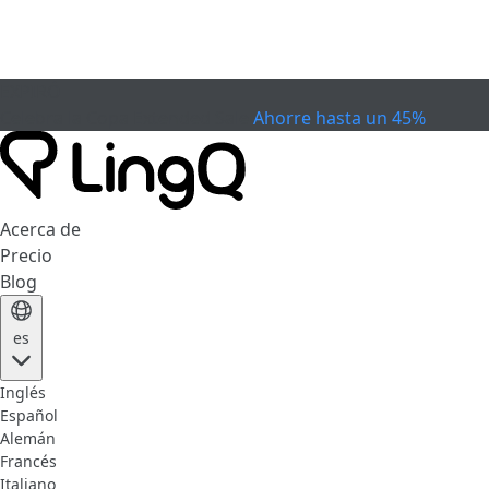
EXPIRÓ
Celebra la Copa
Extended Sale
Ahorre hasta un 45%
Acerca de
Precio
Blog
es
Inglés
Español
Alemán
Francés
Italiano