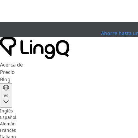
EXPIRÓ
Celebra la Copa
Extended Sale
Ahorre hasta u
Acerca de
Precio
Blog
es
Inglés
Español
Alemán
Francés
Italiano