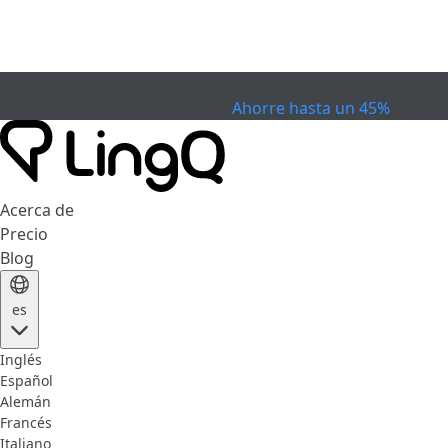
EXPIRÓ
Celebra la Copa
Extended Sale
Ahorre hasta un 45%
Acerca de
Precio
Blog
es
Inglés
Español
Alemán
Francés
Italiano