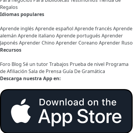
Para negocios
Para bibliotecas
Testimonios
Tienda de
Regalos
Idiomas populares
Aprende inglés
Aprende español
Aprende francés
Aprende
alemán
Aprende italiano
Aprende portugués
Aprender
Japonés
Aprender Chino
Aprender Coreano
Aprender Ruso
Recursos
Foro
Blog
Sé un tutor
Trabajos
Prueba de nivel
Programa
de Afiliación
Sala de Prensa
Guía De Gramática
Descarga nuestra App en: