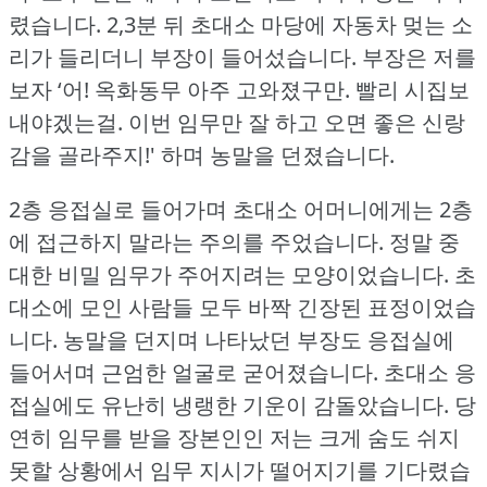
렸습니다.
2,3분 뒤 초대소 마당에 자동차 멎는 소
리가 들리더니 부장이 들어섰습니다.
부장은 저를
보자 ‘어!
옥화동무 아주 고와졌구만.
빨리 시집보
내야겠는걸.
이번 임무만 잘 하고 오면 좋은 신랑
감을 골라주지!'
하며 농말을 던졌습니다.
2층 응접실로 들어가며 초대소 어머니에게는 2층
에 접근하지 말라는 주의를 주었습니다.
정말 중
대한 비밀 임무가 주어지려는 모양이었습니다.
초
대소에 모인 사람들 모두 바짝 긴장된 표정이었습
니다.
농말을 던지며 나타났던 부장도 응접실에
들어서며 근엄한 얼굴로 굳어졌습니다.
초대소 응
접실에도 유난히 냉랭한 기운이 감돌았습니다.
당
연히 임무를 받을 장본인인 저는 크게 숨도 쉬지
못할 상황에서 임무 지시가 떨어지기를 기다렸습