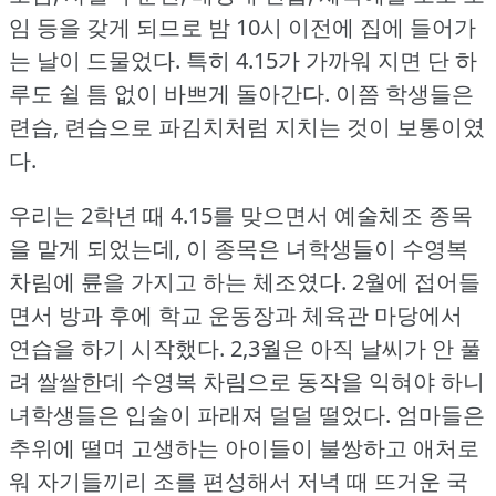
임 등을 갖게 되므로 밤 10시 이전에 집에 들어가
는 날이 드물었다.
특히 4.15가 가까워 지면 단 하
루도 쉴 틈 없이 바쁘게 돌아간다.
이쯤 학생들은
련습, 련습으로 파김치처럼 지치는 것이 보통이였
다.
우리는 2학년 때 4.15를 맞으면서 예술체조 종목
을 맡게 되었는데, 이 종목은 녀학생들이 수영복
차림에 륜을 가지고 하는 체조였다.
2월에 접어들
면서 방과 후에 학교 운동장과 체육관 마당에서
연습을 하기 시작했다.
2,3월은 아직 날씨가 안 풀
려 쌀쌀한데 수영복 차림으로 동작을 익혀야 하니
녀학생들은 입술이 파래져 덜덜 떨었다.
엄마들은
추위에 떨며 고생하는 아이들이 불쌍하고 애처로
워 자기들끼리 조를 편성해서 저녁 때 뜨거운 국