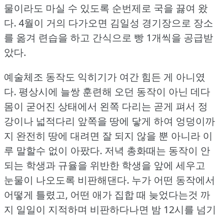
물이라도 마실 수 있도록 순번제로 국을 끓여 왔
다.
4월이 거의 다가오면 김일성 경기장으로 장소
를 옮겨 련습을 하고 간식으로 빵 1개씩을 공급받
았다.
예술체조 동작도 익히기가 여간 힘든 게 아니였
다.
평상시에 늘쌍 훈련해 오던 동작이 아닌 데다
몸이 굳어진 상태에서 왼쪽 다리는 곧게 펴서 정
강이나 넓적다리 앞쪽을 땅에 닿게 하여 엉덩이까
지 완전히 땅에 대려면 잘 되지 않을 뿐 아니라 이
루 말할수 없이 아팠다.
저녁 총화때는 동작이 안
되는 학생과 규율을 위반한 학생을 앞에 세우고
눈물이 나오도록 비판해댄다.
누가 어떤 동작에서
어떻게 틀렸고, 어떤 애가 집합 때 늦었다는것 까
지 일일이 지적하며 비판하다나면 밤 12시를 넘기