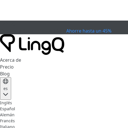
EXPIRÓ
Celebra la Copa
Extended Sale
Ahorre hasta un 45%
Acerca de
Precio
Blog
es
Inglés
Español
Alemán
Francés
Italiano