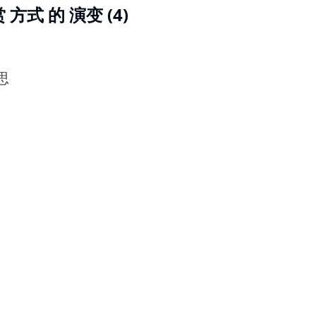
方式 的 演变 (4)
思