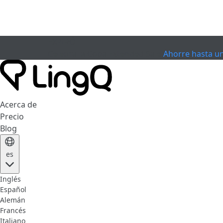
EXPIRÓ
Celebra la Copa
Extended Sale
Ahorre hasta u
Acerca de
Precio
Blog
es
Inglés
Español
Alemán
Francés
Italiano