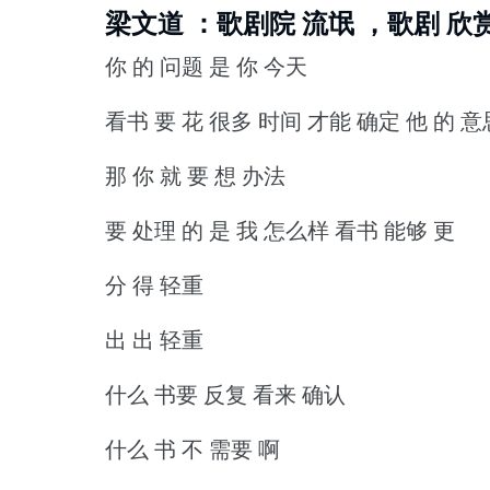
梁文道 ：歌剧院 流氓 ，歌剧 欣赏 
你 的 问题 是 你 今天
看书 要 花 很多 时间 才能 确定 他 的 意
那 你 就 要 想 办法
要 处理 的 是 我 怎么样 看书 能够 更
分 得 轻重
出 出 轻重
什么 书要 反复 看来 确认
什么 书 不 需要 啊