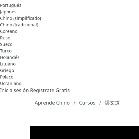
Portugués
Japonés
Chino (simplificado)
Chino (tradicional)
Coreano
Ruso
Sueco
Turco
Holandés
Lituano
Griego
Polaco
Ucraniano
Inicia sesión
Regístrate Gratis
Aprende Chino
Cursos
梁文道