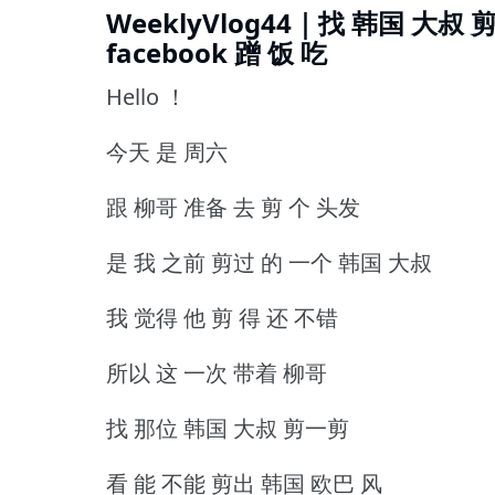
WeeklyVlog44｜找 韩国 大叔
facebook 蹭 饭 吃
Hello ！
今天 是 周六
跟 柳哥 准备 去 剪 个 头发
是 我 之前 剪过 的 一个 韩国 大叔
我 觉得 他 剪 得 还 不错
所以 这 一次 带着 柳哥
找 那位 韩国 大叔 剪一剪
看 能 不能 剪出 韩国 欧巴 风