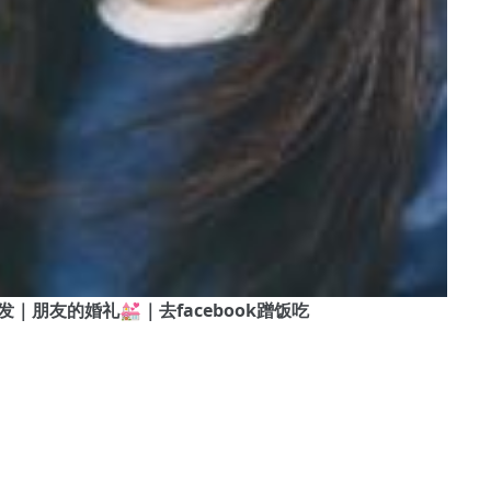
大叔剪头发｜朋友的婚礼💒｜去facebook蹭饭吃