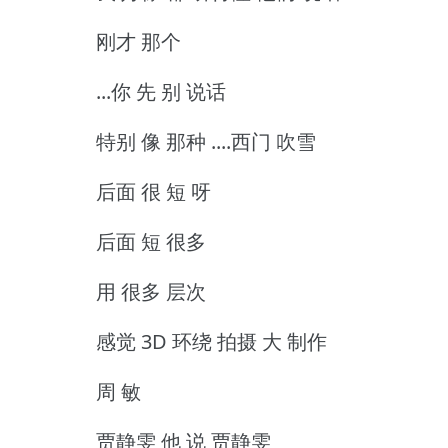
刚才 那个
...你 先 别 说话
特别 像 那种 ....西门 吹雪
后面 很 短 呀
后面 短 很多
用 很多 层次
感觉 3D 环绕 拍摄 大 制作
周 敏
贾静雯 他 说 贾静雯