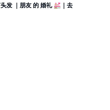
 剪头发 ｜朋友 的 婚礼 💒｜去