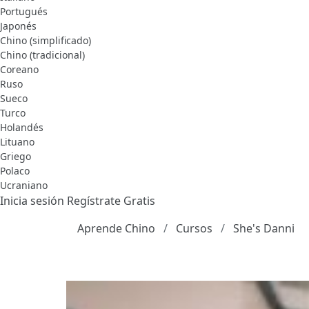
Portugués
Japonés
Chino (simplificado)
Chino (tradicional)
Coreano
Ruso
Sueco
Turco
Holandés
Lituano
Griego
Polaco
Ucraniano
Inicia sesión
Regístrate Gratis
Aprende Chino
Cursos
She's Danni