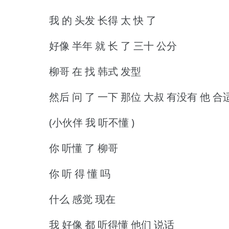
我 的 头发 长得 太 快 了
好像 半年 就 长 了 三十 公分
柳哥 在 找 韩式 发型
然后 问 了 一下 那位 大叔 有没有 他 合
(小伙伴 我 听不懂 )
你 听懂 了 柳哥
你 听 得 懂 吗
什么 感觉 现在
我 好像 都 听得懂 他们 说话