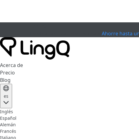
EXPIRÓ
Celebra la Copa
Extended Sale
Ahorre hasta u
Acerca de
Precio
Blog
es
Inglés
Español
Alemán
Francés
Italiano