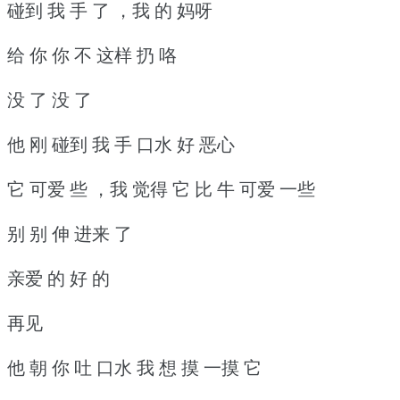
碰到 我 手 了 ，我 的 妈呀
给 你 你 不 这样 扔 咯
没 了 没 了
他 刚 碰到 我 手 口水 好 恶心
它 可爱 些 ，我 觉得 它 比 牛 可爱 一些
别 别 伸 进来 了
亲爱 的 好 的
再见
他 朝 你 吐 口水 我 想 摸 一摸 它