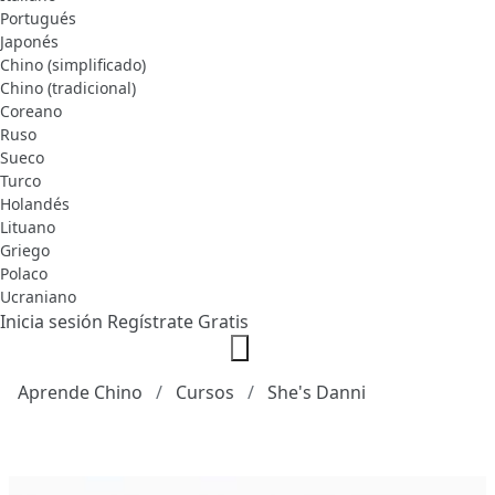
Portugués
Japonés
Chino (simplificado)
Chino (tradicional)
Coreano
Ruso
Sueco
Turco
Holandés
Lituano
Griego
Polaco
Ucraniano
Inicia sesión
Regístrate Gratis
Aprende Chino
Cursos
She's Danni