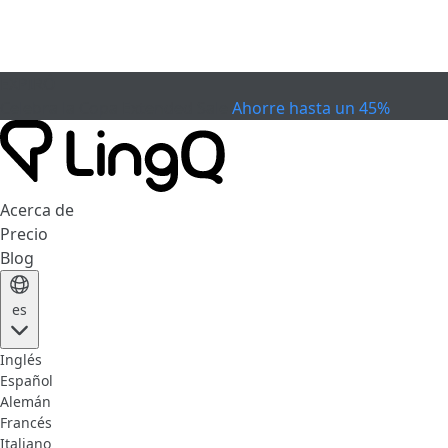
EXPIRÓ
Celebra la Copa
Extended Sale
Ahorre hasta un 45%
Acerca de
Precio
Blog
es
Inglés
Español
Alemán
Francés
Italiano