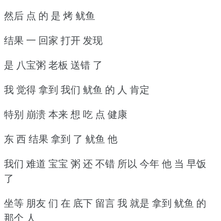
然后 点 的 是 烤 鱿鱼
结果 一 回家 打开 发现
是 八宝粥 老板 送错 了
我 觉得 拿到 我们 鱿鱼 的 人 肯定
特别 崩溃 本来 想 吃 点 健康
东 西 结果 拿到 了 鱿鱼 他
我们 难道 宝宝 粥 还 不错 所以 今年 他 当 早饭
了
坐等 朋友 们 在 底下 留言 我 就是 拿到 鱿鱼 的
那个 人