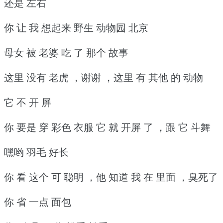
还是 左右
你 让 我 想起来 野生 动物园 北京
母女 被 老婆 吃 了 那个 故事
这里 没有 老虎 ，谢谢 ，这里 有 其他 的 动物
它 不 开 屏
你 要是 穿 彩色 衣服 它 就 开屏 了 ，跟 它 斗舞
嘿哟 羽毛 好长
你 看 这个 可 聪明 ，他 知道 我 在 里面 ，臭死了
你 省 一点 面包