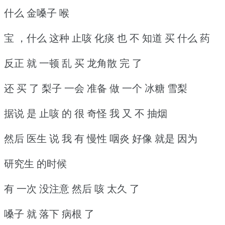
什么 金嗓子 喉
宝 ，什么 这种 止咳 化痰 也 不 知道 买 什么 药
反正 就 一顿 乱 买 龙角散 完 了
还 买 了 梨子 一会 准备 做 一个 冰糖 雪梨
据说 是 止咳 的 很 奇怪 我 又 不 抽烟
然后 医生 说 我 有 慢性 咽炎 好像 就是 因为
研究生 的时候
有 一次 没注意 然后 咳 太久 了
嗓子 就 落下 病根 了