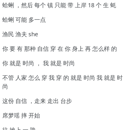
蛤蜊 ，然后 每个 镇 只能 带 上岸 18 个 生 蚝
蛤蜊 可能 多一点
渔民 渔夫 she
你 要 有 那种 自信 穿 在 你 身上 再 怎么样 的
你 就是 时尚 ， 我 就是 时尚
不管 人家 怎么 穿 我 穿 的 就是 时尚 我 就是 时
尚
这份 自信 ，走来 走出 台步
席梦瑶 摔 开始
往 地上 一 跪