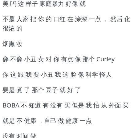
美 吗 这 样子 家庭暴力 好像 就
不是 人家 把 你 的 口红 在 涂深 一点 ， 然后 化
很浓 的
烟熏 妆
像 不像 小丑 女 对 你 有点 像 那个 Curley
你 这 跟 我 要 小丑 我 这 脸 像 科学 怪人
要是 煮 了 那个 豆子 就 好 了
BOBA 不 知道 有 没有 买 但是 我 怕 从 外面 买
就是 不 健康 ，自己 做 健康 一点
没有 时间 做