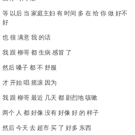
等 以后 当 家庭主妇 有 时间 多 在 给 你 做 好不
好
也 很 满意 我 的话
我 跟 柳哥 都 生病 感冒 了
然后 嗓子 都 不 舒服
才 开始 唱 摇滚 因为
我 跟 柳哥 最近 几天 都 剧烈地 咳嗽
两个 人 都 好像 没有 好像 好 的 样子
然后 今天 去 超市 买 了 好多 东西