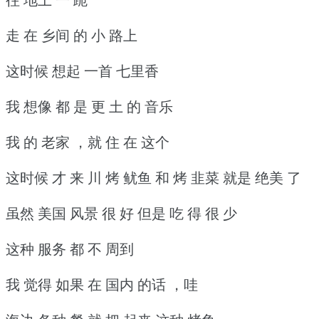
走 在 乡间 的 小 路上
这时候 想起 一首 七里香
我 想像 都 是 更 土 的 音乐
我 的 老家 ，就 住 在 这个
这时候 才 来 川 烤 鱿鱼 和 烤 韭菜 就是 绝美 了
虽然 美国 风景 很 好 但是 吃 得 很 少
这种 服务 都 不 周到
我 觉得 如果 在 国内 的话 ，哇