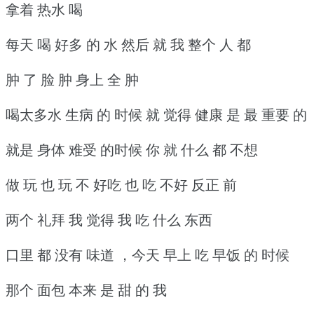
拿着 热水 喝
每天 喝 好多 的 水 然后 就 我 整个 人 都
肿 了 脸 肿 身上 全 肿
喝太多水 生病 的 时候 就 觉得 健康 是 最 重要 的
就是 身体 难受 的时候 你 就 什么 都 不想
做 玩 也 玩 不 好吃 也 吃 不好 反正 前
两个 礼拜 我 觉得 我 吃 什么 东西
口里 都 没有 味道 ，今天 早上 吃 早饭 的 时候
那个 面包 本来 是 甜 的 我