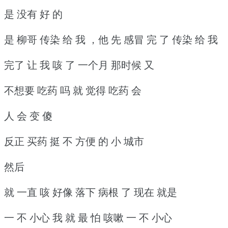
是 没有 好 的
是 柳哥 传染 给 我 ，他 先 感冒 完 了 传染 给 我
完了 让 我 咳 了 一个月 那时候 又
不想要 吃药 吗 就 觉得 吃药 会
人 会 变 傻
反正 买药 挺 不 方便 的 小 城市
然后
就 一直 咳 好像 落下 病根 了 现在 就是
一 不 小心 我 就 最 怕 咳嗽 一 不 小心