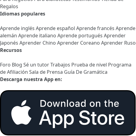
Regalos
Idiomas populares
Aprende inglés
Aprende español
Aprende francés
Aprende
alemán
Aprende italiano
Aprende portugués
Aprender
Japonés
Aprender Chino
Aprender Coreano
Aprender Ruso
Recursos
Foro
Blog
Sé un tutor
Trabajos
Prueba de nivel
Programa
de Afiliación
Sala de Prensa
Guía De Gramática
Descarga nuestra App en: