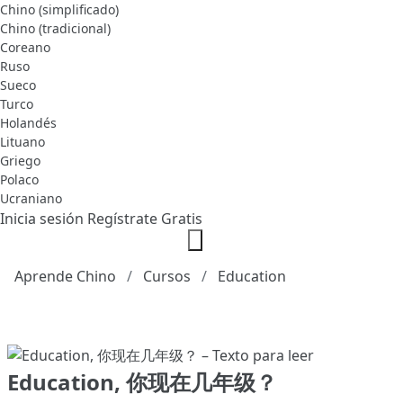
Chino (simplificado)
Chino (tradicional)
Coreano
Ruso
Sueco
Turco
Holandés
Lituano
Griego
Polaco
Ucraniano
Inicia sesión
Regístrate Gratis
Aprende Chino
Cursos
Education
Education, 你现在几年级？