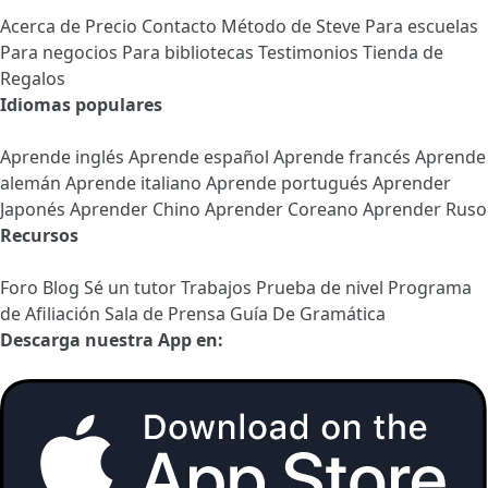
Acerca de
Precio
Contacto
Método de Steve
Para escuelas
Para negocios
Para bibliotecas
Testimonios
Tienda de
Regalos
Idiomas populares
Aprende inglés
Aprende español
Aprende francés
Aprende
alemán
Aprende italiano
Aprende portugués
Aprender
Japonés
Aprender Chino
Aprender Coreano
Aprender Ruso
Recursos
Foro
Blog
Sé un tutor
Trabajos
Prueba de nivel
Programa
de Afiliación
Sala de Prensa
Guía De Gramática
Descarga nuestra App en: