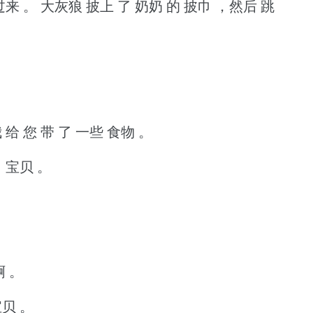
过来 。
大灰狼 披上 了 奶奶 的 披巾 ，然后 跳
 给 您 带 了 一些 食物 。
，宝贝 。
啊 。
宝贝 。