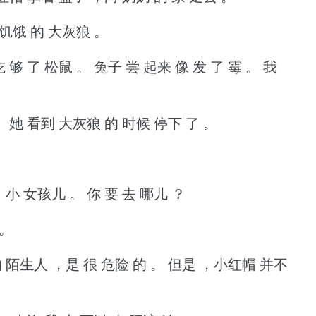
 饥饿 的 大灰狼 。
吃 够 了 松鼠 。
兔子 尝 起来 像 发 了 霉 。
我
。
她 看到 大灰狼 的 时候 停下 了 。
，小 女孩儿 。
你 要 去 哪儿 ？
 。
 陌生人 ，是 很 危险 的 。
但是 ，小红帽 并不