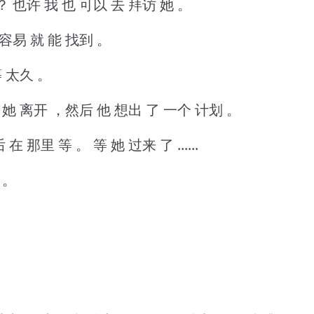
？
也许 我 也 可以 去 拜访 她 。
 容易 就 能 找到 。
 太久 。
她 离开 ，然后 他 想出 了 一个 计划 。
 在 那里 等 。
等 她 过来 了 ......
 。
。