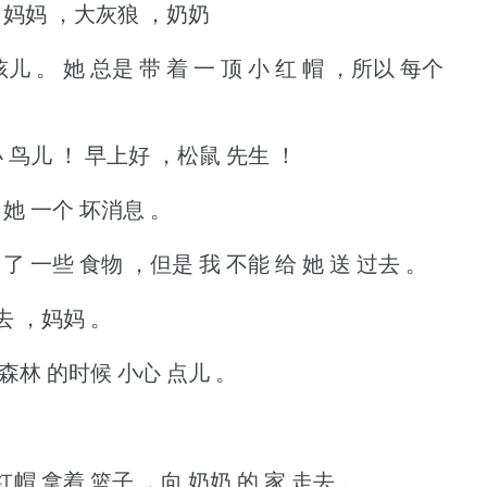
 ，妈妈 ，大灰狼 ，奶奶
孩儿 。
她 总是 带 着 一 顶 小 红 帽 ，所以 每个
 鸟儿 ！
早上好 ，松鼠 先生 ！
 她 一个 坏消息 。
做 了 一些 食物 ，但是 我 不能 给 她 送 过去 。
过去 ，妈妈 。
 森林 的时候 小心 点儿 。
红帽 拿着 篮子 ，向 奶奶 的 家 走去 。