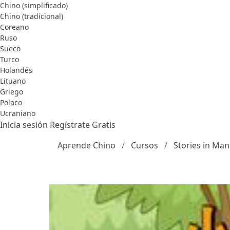
Chino (simplificado)
Chino (tradicional)
Coreano
Ruso
Sueco
Turco
Holandés
Lituano
Griego
Polaco
Ucraniano
Inicia sesión
Regístrate Gratis
Aprende Chino
Cursos
Stories in Ma