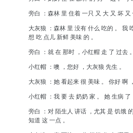
旁白 ：森林 里 住着 一只 又 大 又 坏 又
大灰狼 ：森林 里 没有 什么 吃的 。
我 
想 吃 点儿 新鲜 美味 的 。
旁白 ：就 在 那时 ，小红帽 走 了 过去 
小红帽 ：噢 ，您好 ，大灰狼 先生 。
大灰狼 ：她 看起来 很 美味 。
你好 啊 
小红帽 ：我 要 去 奶奶 家 。
她 生病 了
旁白 ：对 陌生人 讲话 ，尤其 是 饥饿 的
知道 这 一点 。