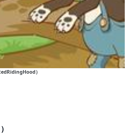
eRedRidingHood）
 ）