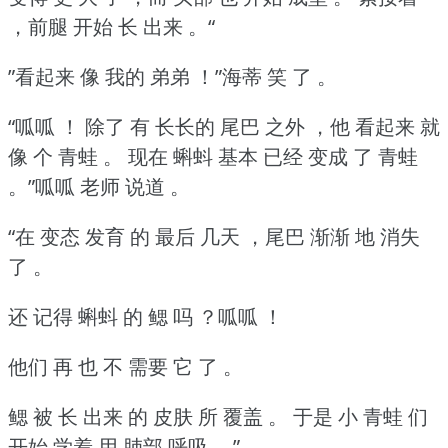
，前腿 开始 长 出来 。“
”看起来 像 我的 弟弟 ！”海蒂 笑 了 。
“呱呱 ！
除了 有 长长的 尾巴 之外 ，他 看起来 就
像 个 青蛙 。
现在 蝌蚪 基本 已经 变成 了 青蛙
。”呱呱 老师 说道 。
“在 变态 发育 的 最后 几天 ，尾巴 渐渐 地 消失
了 。
还 记得 蝌蚪 的 鳃 吗 ？呱呱 ！
他们 再 也 不 需要 它 了 。
鳃 被 长 出来 的 皮肤 所 覆盖 。
于是 小 青蛙 们
开始 学着 用 肺部 呼吸 。”