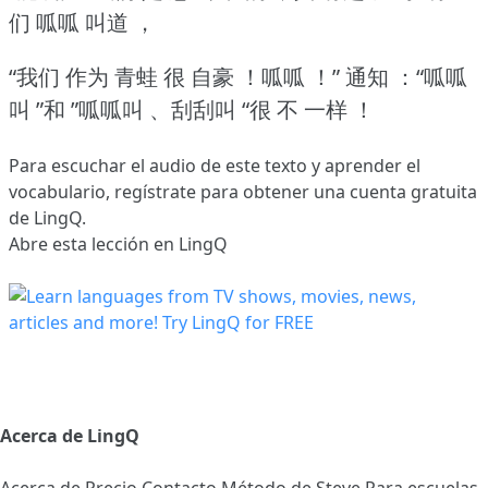
们 呱呱 叫道 ，
“我们 作为 青蛙 很 自豪 ！呱呱 ！”
通知 ：“呱呱
叫 ”和 ”呱呱叫 、刮刮叫 “很 不 一样 ！
Para escuchar el audio de este texto y aprender el
vocabulario,
regístrate
para obtener una cuenta gratuita
de LingQ.
Abre esta lección en LingQ
Acerca de LingQ