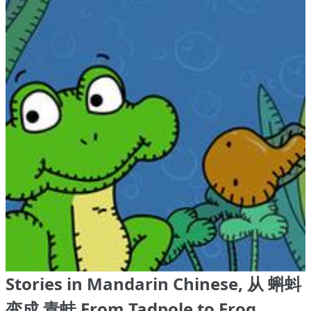
Stories in Mandarin Chinese, 从 蝌蚪
变成 青蛙 From Tadpole to Frog