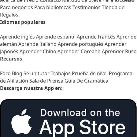
Acerca de
Precio
Contacto
Método de Steve
Para escuelas
Para negocios
Para bibliotecas
Testimonios
Tienda de
Regalos
Idiomas populares
Aprende inglés
Aprende español
Aprende francés
Aprende
alemán
Aprende italiano
Aprende portugués
Aprender
Japonés
Aprender Chino
Aprender Coreano
Aprender Ruso
Recursos
Foro
Blog
Sé un tutor
Trabajos
Prueba de nivel
Programa
de Afiliación
Sala de Prensa
Guía De Gramática
Descarga nuestra App en: