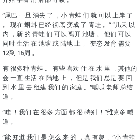
“尾巴 一旦 消失 了 ，小 青蛙 们 就 可以 上岸 了
。
现在 蝌蚪 已经 彻底 变成 了 青蛙 。“
“几天 以
内 ，新 的 青蛙 们 可以 离开 池塘 。
他们 可以
同时 生活 在 池塘 或 陆地 上 。
变态 发育 需要
12到 16周 。
有 很多种 青蛙 。
有些 喜欢 住 在 水 里 ，其他的
会 一直 生活 在 陆地 上 ，
但是 我们 总是 要 回
到 水 里 去 组建 我们 的 家庭 。”呱呱 老师 总结
道 。
“哇 ！我们 在 很多 方面 都 很 特别 ！”维克多 喊
道 。
“能 知道 我们 是 怎么 来 的 ，真 有趣 。”小 青蛙