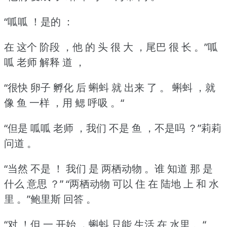
“呱呱 ！是的 ：
在 这个 阶段 ，他 的 头 很 大 ，尾巴 很 长 。”呱
呱 老师 解释 道 ，
“很快 卵子 孵化 后 蝌蚪 就 出来 了 。
蝌蚪 ，就
像 鱼 一样 ，用 鳃 呼吸 。“
“但是 呱呱 老师 ，我们 不是 鱼 ，不是吗 ？”莉莉
问道 。
“当然 不是 ！
我们 是 两栖动物 。谁 知道 那 是
什么 意思 ？”
“两栖动物 可以 住 在 陆地 上 和 水
里 。”鲍里斯 回答 。
“对 ！但 一 开始 ，蝌蚪 只能 生活 在 水里 。“