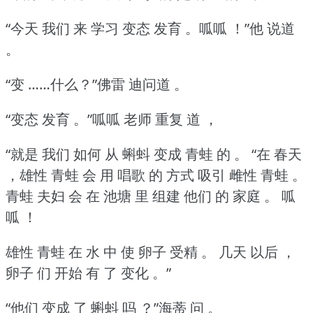
“今天 我们 来 学习 变态 发育 。呱呱 ！”他 说道
。
“变 ……什么？”佛雷 迪问道 。
“变态 发育 。”呱呱 老师 重复 道 ，
“就是 我们 如何 从 蝌蚪 变成 青蛙 的 。
“在 春天
，雄性 青蛙 会 用 唱歌 的 方式 吸引 雌性 青蛙 。
青蛙 夫妇 会 在 池塘 里 组建 他们 的 家庭 。
呱
呱 ！
雄性 青蛙 在 水 中 使 卵子 受精 。
几天 以后 ，
卵子 们 开始 有 了 变化 。”
“他们 变成 了 蝌蚪 吗 ？”海蒂 问 。