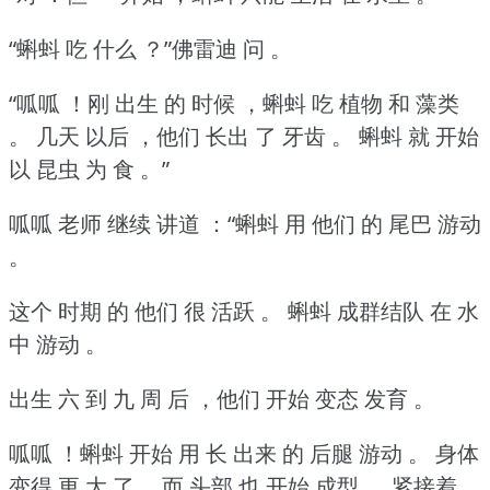
“蝌蚪 吃 什么 ？”佛雷迪 问 。
“呱呱 ！刚 出生 的 时候 ，蝌蚪 吃 植物 和 藻类
。
几天 以后 ，他们 长出 了 牙齿 。
蝌蚪 就 开始
以 昆虫 为 食 。”
呱呱 老师 继续 讲道 ：“蝌蚪 用 他们 的 尾巴 游动
。
这个 时期 的 他们 很 活跃 。
蝌蚪 成群结队 在 水
中 游动 。
出生 六 到 九 周 后 ，他们 开始 变态 发育 。
呱呱 ！蝌蚪 开始 用 长 出来 的 后腿 游动 。
身体
变得 更 大 了 ，而 头部 也 开始 成型 。
紧接着