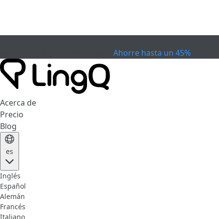
EXPIRÓ
Celebra la Copa
Extended Sale
Ahorre hasta un 45%
Acerca de
Precio
Blog
es
Inglés
Español
Alemán
Francés
Italiano