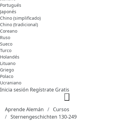
Portugués
Japonés
Chino (simplificado)
Chino (tradicional)
Coreano
Ruso
Sueco
Turco
Holandés
Lituano
Griego
Polaco
Ucraniano
Inicia sesión
Regístrate Gratis
Aprende Alemán
Cursos
Sternengeschichten 130-249