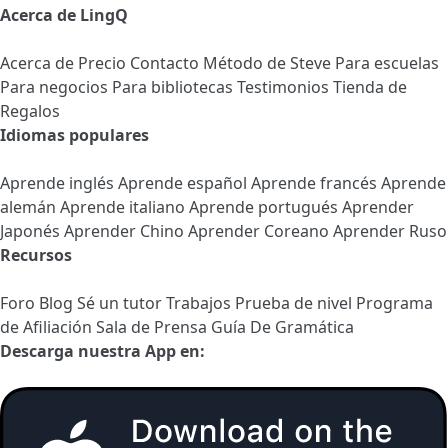
Acerca de LingQ
Acerca de
Precio
Contacto
Método de Steve
Para escuelas
Para negocios
Para bibliotecas
Testimonios
Tienda de
Regalos
Idiomas populares
Aprende inglés
Aprende español
Aprende francés
Aprende
alemán
Aprende italiano
Aprende portugués
Aprender
Japonés
Aprender Chino
Aprender Coreano
Aprender Ruso
Recursos
Foro
Blog
Sé un tutor
Trabajos
Prueba de nivel
Programa
de Afiliación
Sala de Prensa
Guía De Gramática
Descarga nuestra App en: