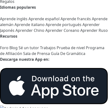
Regalos
Idiomas populares
Aprende inglés
Aprende español
Aprende francés
Aprende
alemán
Aprende italiano
Aprende portugués
Aprender
Japonés
Aprender Chino
Aprender Coreano
Aprender Ruso
Recursos
Foro
Blog
Sé un tutor
Trabajos
Prueba de nivel
Programa
de Afiliación
Sala de Prensa
Guía De Gramática
Descarga nuestra App en: