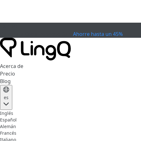
EXPIRÓ
Celebra la Copa
Extended Sale
Ahorre hasta un 45%
Acerca de
Precio
Blog
es
Inglés
Español
Alemán
Francés
Italiano