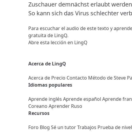
Zuschauer demnächst erlaubt werden,
So kann sich das Virus schlechter verb
Para escuchar el audio de este texto y aprende
gratuita de LingQ.
Abre esta lección en LingQ
Acerca de LingQ
Acerca de
Precio
Contacto
Método de Steve
Pa
Idiomas populares
Aprende inglés
Aprende español
Aprende fra
Coreano
Aprender Ruso
Recursos
Foro
Blog
Sé un tutor
Trabajos
Prueba de nive