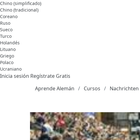
Chino (simplificado)
Chino (tradicional)
Coreano
Ruso
Sueco
Turco
Holandés
Lituano
Griego
Polaco
Ucraniano
Inicia sesión
Regístrate Gratis
Aprende Alemán
Cursos
Nachrichten 