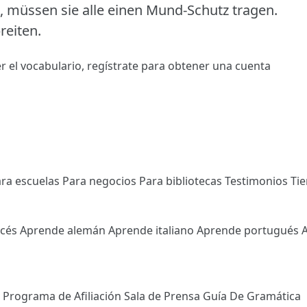
 müssen sie alle einen Mund-Schutz tragen.
reiten.
r el vocabulario,
regístrate
para obtener una cuenta
ra escuelas
Para negocios
Para bibliotecas
Testimonios
Ti
ncés
Aprende alemán
Aprende italiano
Aprende portugués
l
Programa de Afiliación
Sala de Prensa
Guía De Gramática