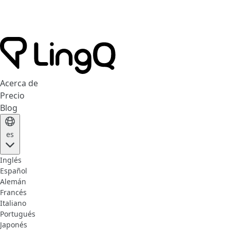
Acerca de
Precio
Blog
es
Inglés
Español
Alemán
Francés
Italiano
Portugués
Japonés