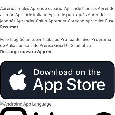
Aprende inglés
Aprende español
Aprende francés
Aprende
alemán
Aprende italiano
Aprende portugués
Aprender
Japonés
Aprender Chino
Aprender Coreano
Aprender Ruso
Recursos
Foro
Blog
Sé un tutor
Trabajos
Prueba de nivel
Programa
de Afiliación
Sala de Prensa
Guía De Gramática
Descarga nuestra App en: