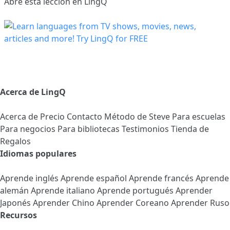
Abre esta lección en LingQ
Acerca de LingQ
Acerca de
Precio
Contacto
Método de Steve
Para escuelas
Para negocios
Para bibliotecas
Testimonios
Tienda de
Regalos
Idiomas populares
Aprende inglés
Aprende español
Aprende francés
Aprende
alemán
Aprende italiano
Aprende portugués
Aprender
Japonés
Aprender Chino
Aprender Coreano
Aprender Ruso
Recursos