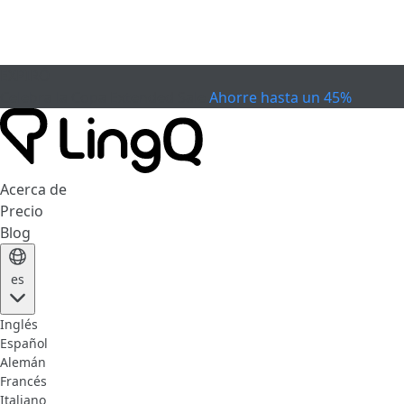
EXPIRÓ
Celebra la Copa
Extended Sale
Ahorre hasta un 45%
Acerca de
Precio
Blog
es
Inglés
Español
Alemán
Francés
Italiano