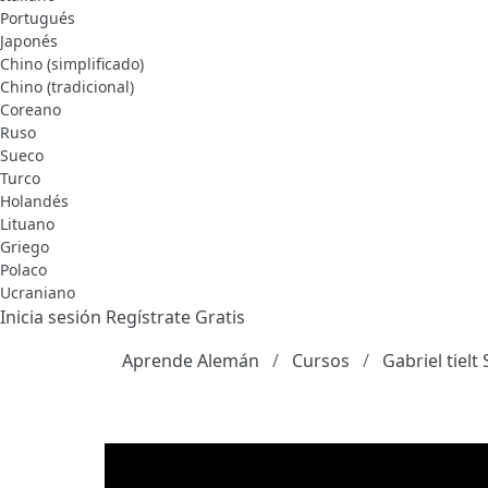
Portugués
Japonés
Chino (simplificado)
Chino (tradicional)
Coreano
Ruso
Sueco
Turco
Holandés
Lituano
Griego
Polaco
Ucraniano
Inicia sesión
Regístrate Gratis
Aprende Alemán
Cursos
Gabriel tielt