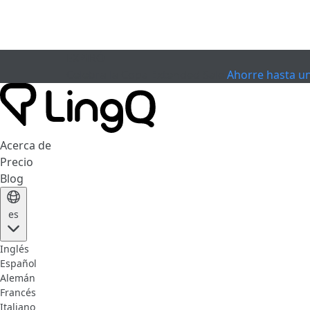
EXPIRÓ
Celebra la Copa
Extended Sale
Ahorre hasta u
Acerca de
Precio
Blog
es
Inglés
Español
Alemán
Francés
Italiano