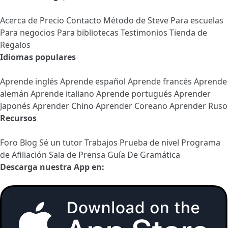
Acerca de
Precio
Contacto
Método de Steve
Para escuelas
Para negocios
Para bibliotecas
Testimonios
Tienda de
Regalos
Idiomas populares
Aprende inglés
Aprende español
Aprende francés
Aprende
alemán
Aprende italiano
Aprende portugués
Aprender
Japonés
Aprender Chino
Aprender Coreano
Aprender Ruso
Recursos
Foro
Blog
Sé un tutor
Trabajos
Prueba de nivel
Programa
de Afiliación
Sala de Prensa
Guía De Gramática
Descarga nuestra App en: