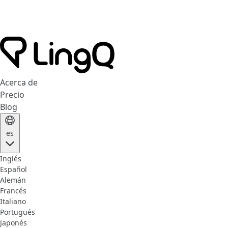
Acerca de
Precio
Blog
es
Inglés
Español
Alemán
Francés
Italiano
Portugués
Japonés