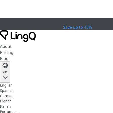
EXPIRED
Celebrate the Cup
Extended Sale
Save up to 45%
About
Pricing
Blog
en
English
Spanish
German
French
Italian
Portuguese