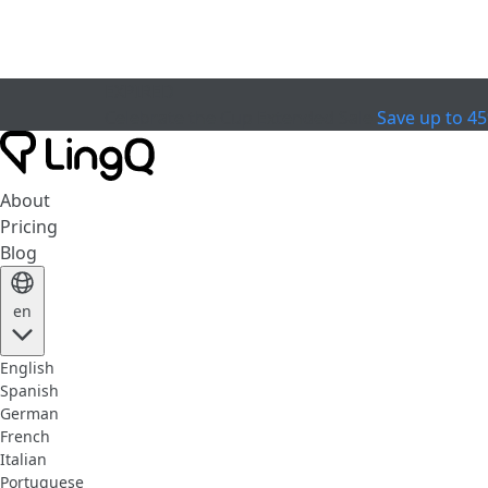
EXPIRED
Celebrate the Cup
Extended Sale
Save up to 4
About
Pricing
Blog
en
English
Spanish
German
French
Italian
Portuguese