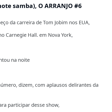
note samba), O ARRANJO #6
ço da carreira de Tom Jobim nos EUA,
o Carnegie Hall. em Nova York,
ntou na noite
número, dizem, com aplausos delirantes da
ra participar desse show,