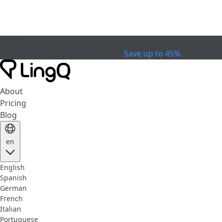
EXPIRED
Celebrate the Cup
Extended Sale
Save up to 45%
About
Pricing
Blog
en
English
Spanish
German
French
Italian
Portuguese