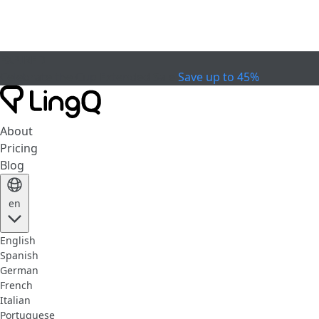
EXPIRED
Celebrate the Cup
Extended Sale
Save up to 45%
About
Pricing
Blog
en
English
Spanish
German
French
Italian
Portuguese