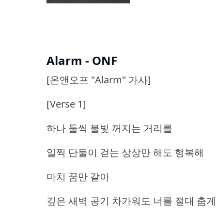
Alarm - ONF
[온앤오프 "Alarm" 가사]
[Verse 1]
하나 둘씩 불빛 꺼지는 거리를
일찍 단둘이 걷는 상상만 해도 행복해
마치 꿈만 같아
깊은 새벽 공기 차가워도 너를 절대 춥게