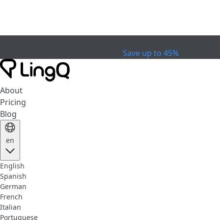
EXPIRED
Celebrate the Cup
Extended Sale
Save up to 45%
About
Pricing
Blog
en
English
Spanish
German
French
Italian
Portuguese